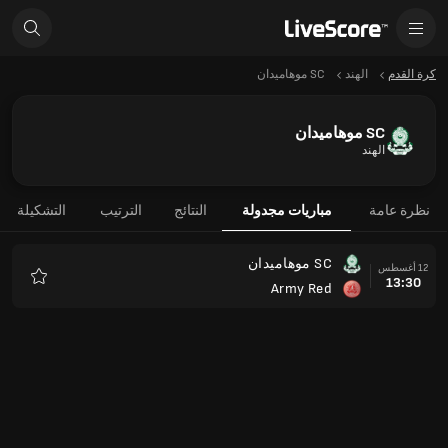
كرة القدم
الهند
SC موهاميدان
SC موهاميدان
الهند
نظرة عامة
مباريات مجدولة
النتائج
الترتيب
التشكيلة
SC موهاميدان
12 أغسطس
13:30
Army Red
المفضلة