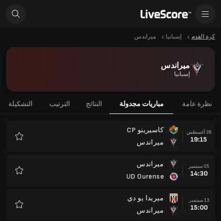
كرة القدم
إسبانيا
ميراندس
ميراندس
إسبانيا
نظرة عامة
مباريات مجدولة
النتائج
الترتيب
التشكيلة
كاسيرينو CP
28 أغسطس
19:15
ميراندس
المفضلة
ميراندس
05 سبتمبر
14:30
UD Ourense
المفضلة
ميريدا يو دي
13 سبتمبر
15:00
ميراندس
المفضلة