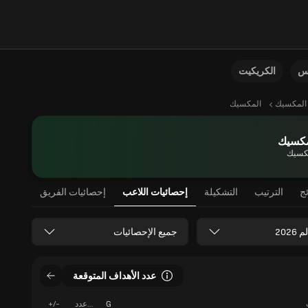
نس
الكريكيت
المكسيك
المكسيك
مكسيك
كسيك
ئج
الترتيب
التشكيلة
إحصائيات اللاعب
إحصائيات الفريق
202
جميع الإحصائيات
عدد الأهداف المتوقعة
G
عدد
+/-