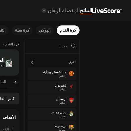
النتائج
المفضلة
الرهان
كرة القدم
الهوكي
كرة سلة
الت
كرة القدم
ال
الفرق
الم
مانتشستر يونايتد
إنجلترا
نظرة عامة
مباريات مجدولة
النتا
ليفربول
إنجلترا
كأس العالم 6
أرسنال
إنجلترا
ريال مدريد
إسبانيا
الأهداف
برشلونة
#
اللاعب
إسبانيا