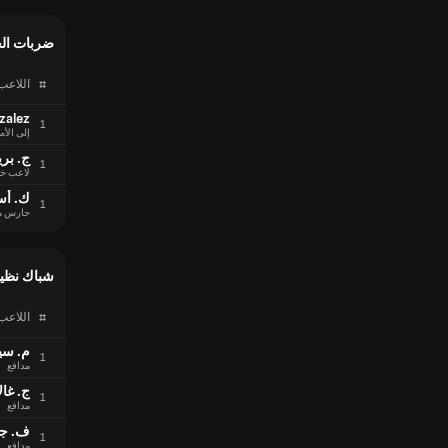
ضربات الج
#
اللاعب
zalez
1
إلى الأم
ج. بري
1
لاعب خ
ك. أس
1
حارس م
شباك نظيف
#
اللاعب
م. سي
1
مدافع
ج. غال
1
مدافع
ف. ج
1
مدافع