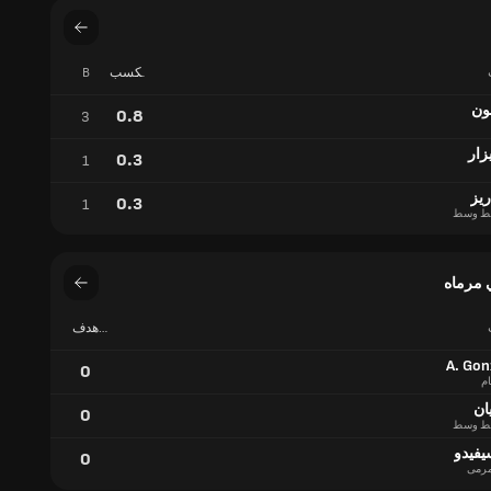
مكسب
B
تدريجي
ون
0.8
3
زار
0.3
1
ريز
0.3
1
ط وسط
 مرماه
هدف
في
مرماه
A. Gon
0
ام
ان
0
ط وسط
يفيدو
0
رمى