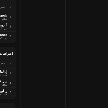
#
اللاعب
arcia
1
مدافع
أ. روب
2
إلى الأم
nones
3
إلى الأم
اعتراضات 
#
اللاعب
إ. ألفا
1
لاعب خ
س. خ
2
مدافع
ر. لو
2
لاعب خ