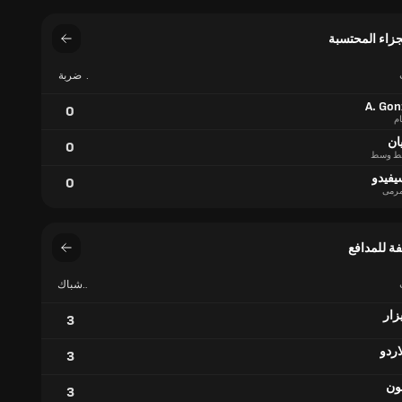
زاء المحتسبة
ضربة
جزاء
ممنوحة
A. Gon
0
ام
ان
0
ط وسط
يفيدو
0
رمى
ة للمدافع
شباك
نظيفة
زار
3
اردو
3
ون
3