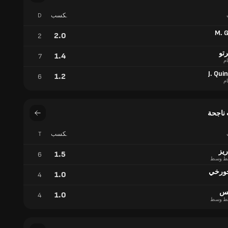
مكسب
D
تدريجي
M. G
2.0
2
رتو
1.4
7
ام
J. Qui
1.2
6
ام
ناجحة
مكسب
T
تدريجي
ريز
1.5
6
ط وسط
ورخي
1.0
4
يس
1.0
4
ط وسط