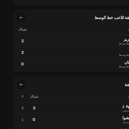
فة للاعب خط الوسط
شباك
نظيفة
ريز
2
ط وسط
2
ط وسط
ان
0
ط وسط
فة
شباك
P
نظيفة
J. A
3
5
رمى
شوا
0
1
رمى