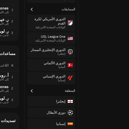
nones
المسابقات
1
إلى الأم
الدوري الأمريكي لكرة
ر. خيم
2
القدم
إلى الأم
الولايات المتحدة الأمريكية
ر. لو
3
لاعب خ
USL League One
الولايات المتحدة الأمريكية
الدوري الإنجليزي الممتاز
مساعدات
إنجلترا
الدوري الألماني
#
اللاعب
ألمانيا
أ. روب
الدوري الإسباني
1
إلى الأم
إسبانيا
nones
2
المنطقة
إلى الأم
ر. لو
3
إنجلترا
لاعب خ
دوري الأبطال
تسديدات 
إسبانيا