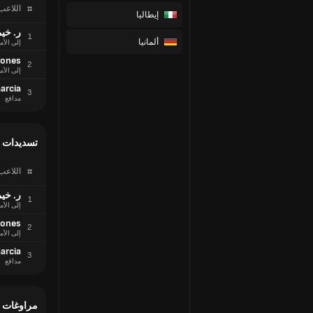
#
اللاعب
إيطاليا
ر. خيم
1
ألمانيا
إلى الأم
nones
2
إلى الأم
arcia
3
مدافع
تسديدات
#
اللاعب
ر. خيم
1
إلى الأم
nones
2
إلى الأم
arcia
3
مدافع
مراوغات 