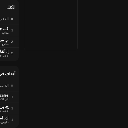
الكتل
#
اللاعب
ف. ج
1
مدافع
م. سي
2
مدافع
إ. ألفا
2
لاعب خ
أهداف في
#
اللاعب
zalez
1
إلى الأم
ج. بري
1
لاعب خ
ك. أس
1
حارس م