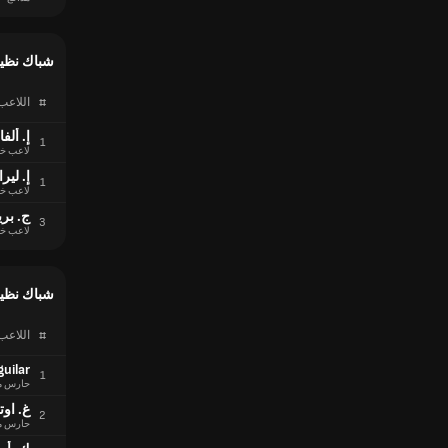
شباك نظي
#
اللاعب
إ. ألفا
1
لاعب خ
إ. ليرا
1
لاعب خ
ج. بري
3
لاعب خ
شباك نظي
#
اللاعب
guilar
1
حارس م
غ. اوت
2
حارس م