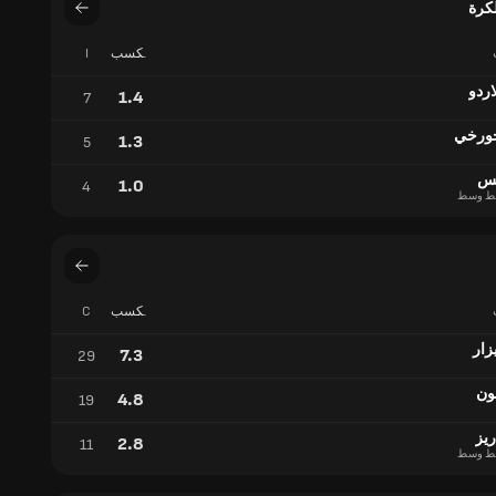
كرة
مكسب
I
تدريجي
اردو
1.4
7
ورخي
1.3
5
يس
1.0
4
ط وسط
مكسب
C
تدريجي
زار
7.3
29
ون
4.8
19
ريز
2.8
11
ط وسط