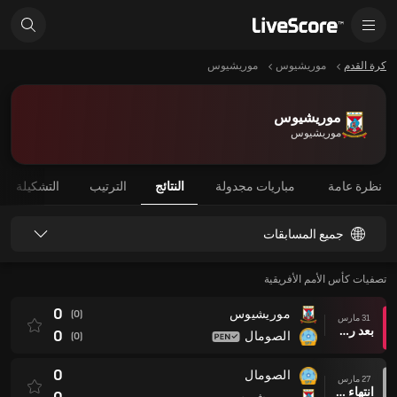
كرة القدم
موريشيوس
موريشيوس
موريشيوس
موريشيوس
نظرة عامة
مباريات مجدولة
النتائج
الترتيب
التشكيلة
جميع المسابقات
تصفيات كأس الأمم الأفريقية
0
موريشيوس
(0)
31 مارس
بعد ركلات الترجيح
0
الصومال
(0)
0
الصومال
27 مارس
انتهاء وقت المباراة