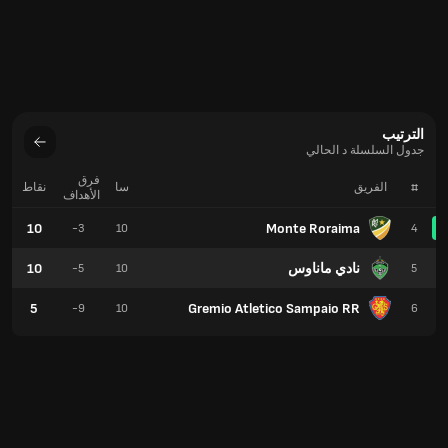
الترتيب
جدول السلسلة د الحالي
فرق
#
الفريق
سا
نقاط
الأهداف
10
Monte Roraima
-3
10
4
نادي ماناوس
10
-5
10
5
5
Gremio Atletico Sampaio RR
-9
10
6