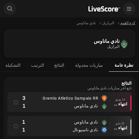
كرة القدم
البرازيل
نادي ماناوس
نادي ماناوس
البرازيل
نظرة عامة
مباريات مجدولة
النتائج
الترتيب
التشكيلة
النتائج
تابع آخر مباريات نادي ماناوس
3
Gremio Atletico Sampaio RR
14 يونيو
انتهاء وقت المباراة
1
نادي ماناوس
1
نادي ماناوس
31 مايو
انتهاء وقت المباراة
1
نادي ناسيونال