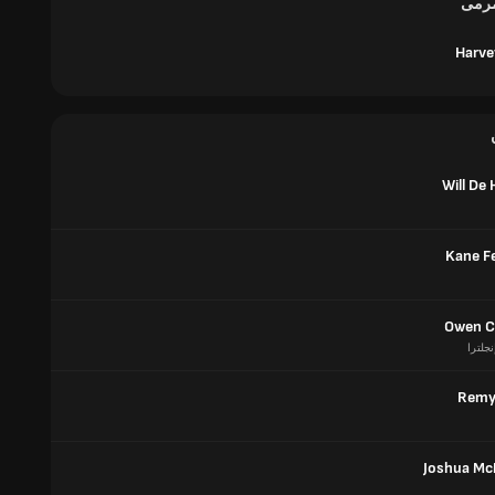
مرمى
Harve
Will De 
Kane F
Owen C
نجلترا
Remy
Joshua M