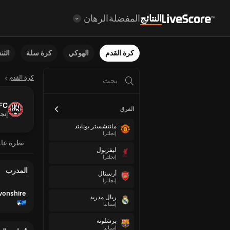
النتائج
المفضلة
الرهان
كرة القدم
الهوكي
كرة سلة
الت
كرة القدم
FC
الفرق
إنجل
مانتشستر يونايتد
إنجلترا
نظرة عا
ليفربول
إنجلترا
المدرب
أرسنال
إنجلترا
vonshire
ريال مدريد
إسبانيا
برشلونة
إسبانيا