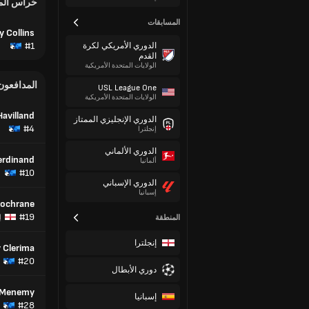
حُراس ال
المسابقات
y Collins
#1
الدوري الأمريكي لكرة
القدم
الولايات المتحدة الأمريكية
المدافعون
USL League One
الولايات المتحدة الأمريكية
Havilland
الدوري الإنجليزي الممتاز
#4
إنجلترا
الدوري الألماني
erdinand
ألمانيا
#10
الدوري الإسباني
إسبانيا
ochrane
#19
المنطقة
إ
إنجلترا
 Clerima
#20
دوري الأبطال
cMenemy
إسبانيا
#28