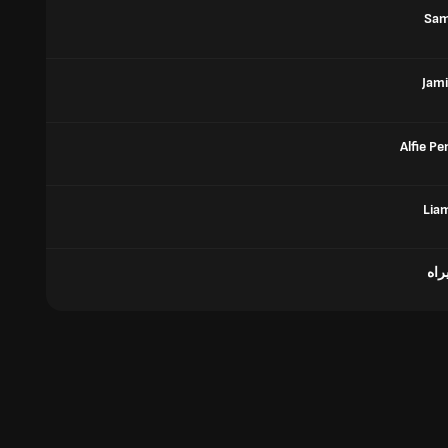
Sam
Jami
Alfie P
Lia
اه