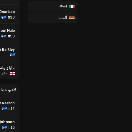
إيطاليا
Onariase
#30
ألمانيا
Soul Hale
#99
 Bartley
مايلز ولش
إنجلترا
لاعبو خط
y Keetch
#12
 Johnson
#18