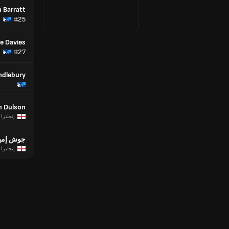
 Barratt
#25
e Davies
#27
endlebury
m Dulson
إنجلترا
جوش إمير
إنجلترا