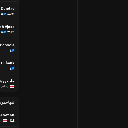
n Dundas
#29
ph Ajose
#32
 Popoola
 Eubank
مات روب
إنجلترا
المهاجمون
l-Lawson
#11
إن