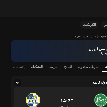
نس
الكريكيت
سويسرا
إف سي لزيرن
 سي لزيرن
سرا
ة
مباريات مجدولة
النتائج
الترتيب
التشكيلة
إحصائيات اللاعب
دولة قادمة
14:30
09 أغسطس