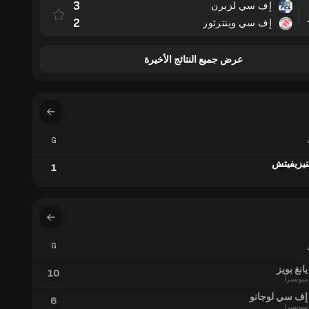
3
إف سي لزيرن
مباراة
2
إف سي وينترثور
عرض جميع النتائج الأخيرة
G
يزيفيتش
1
G
يانغ بويز
10
سويسرا
إف سي لوجانو
6
سويسرا