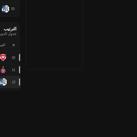
10
الترتيب
جدول الدوري ال
#
الف
10
11
12