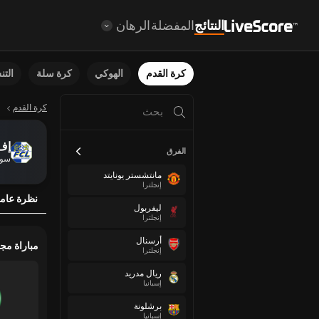
النتائج
المفضلة
الرهان
كرة القدم
الهوكي
كرة سلة
الت
كرة القدم
إف
الفرق
سوي
مانتشستر يونايتد
إنجلترا
نظرة عام
ليفربول
إنجلترا
أرسنال
مباراة مج
إنجلترا
ريال مدريد
إسبانيا
برشلونة
إسبانيا