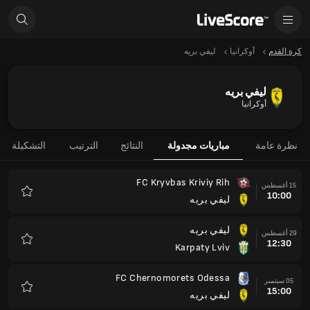
كرة القدم
أوكرانيا
ليفي بريه
ليفي بريه
أوكرانيا
نظرة عامة
مباريات مجدولة
النتائج
الترتيب
التشكيلة
FC Kryvbas Kriviy Rih
15 أغسطس
10:00
ليفي بريه
المفضلة
ليفي بريه
29 أغسطس
12:30
Karpaty Lviv
المفضلة
FC Chernomorets Odessa
05 سبتمبر
15:00
ليفي بريه
المفضلة