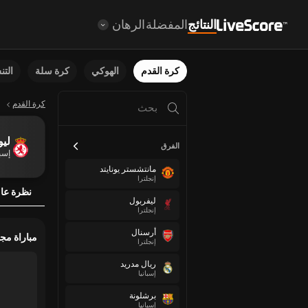
النتائج
المفضلة
الرهان
كرة القدم
الهوكي
كرة سلة
الت
كرة القدم
ليو
الفرق
إسبا
مانتشستر يونايتد
إنجلترا
نظرة عا
ليفربول
إنجلترا
أرسنال
مباراة مج
إنجلترا
ريال مدريد
إسبانيا
برشلونة
إسبانيا