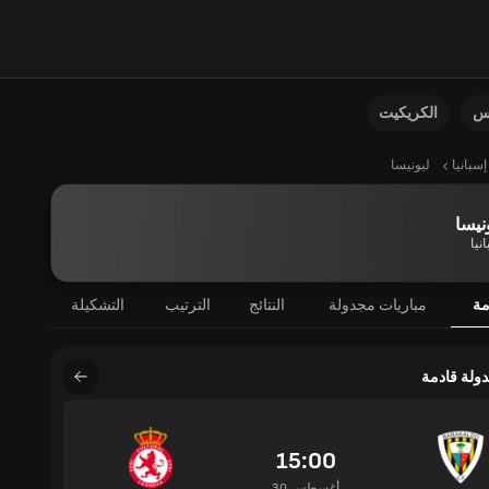
نس
الكريكيت
إسبانيا
ليونيسا
نيسا
نيا
مة
مباريات مجدولة
النتائج
الترتيب
التشكيلة
دولة قادمة
15:00
30 أغسطس