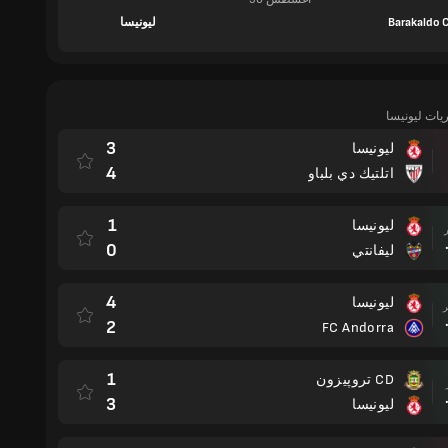
Barakaldo 
ليونيسا
ريات ليونيسا
3
ليونيسا
4
اتلتيك دي بلباو
1
ليونيسا
مباراة
0
ليفانتي
4
ليونيسا
مباراة
2
FC Andorra
1
CD تروپيزون
مباراة
3
ليونيسا