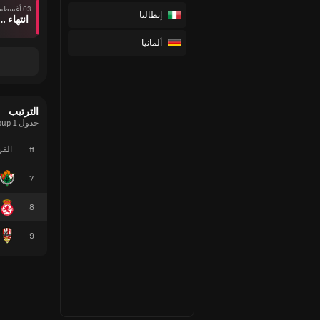
03 أغسطس
إيطاليا
انتهاء وقت ال
ألمانيا
الترتيب
جدول Primera Federacion - Group 1 الحالي
#
الف
7
8
9