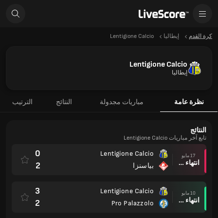
كرة القدم
إيطاليا
Lentigione Calcio
Lentigione Calcio
إيطاليا
نظرة عامة
مباريات مجدولة
النتائج
الترتيب
النتائج
تابع آخر مباريات Lentigione Calcio
0
Lentigione Calcio
17 مايو
انتهاء وقت المباراة
2
بياسنزا
3
Lentigione Calcio
10 مايو
انتهاء وقت المباراة
2
Pro Palazzolo