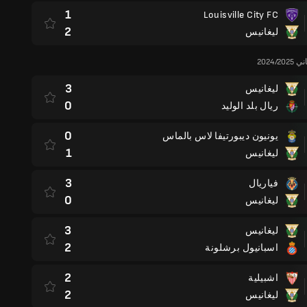
1
Louisville City FC
2
ليغانيس
2024/
3
ليغانيس
0
ريال بلد الوليد
0
يونيون ديبورتيفا لاس بالماس
1
ليغانيس
3
فياريال
0
ليغانيس
3
ليغانيس
2
اسبانيول برشلونة
2
اشبيلية
2
ليغانيس