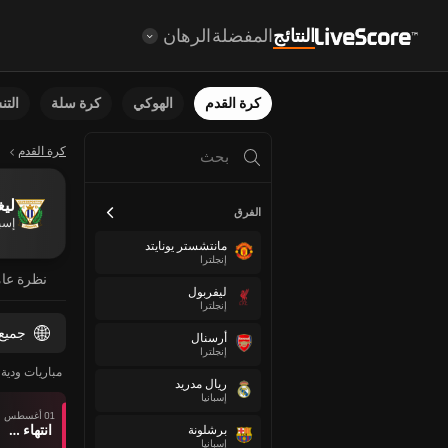
النتائج
المفضلة
الرهان
كرة القدم
الهوكي
كرة سلة
الت
كرة القدم
ليغ
الفرق
إسبا
مانتشستر يونايتد
إنجلترا
نظرة عا
ليفربول
إنجلترا
جميع
أرسنال
إنجلترا
مباريات ودية ل
ريال مدريد
إسبانيا
01 أغسطس
انتهاء وقت المباراة
برشلونة
إسبانيا