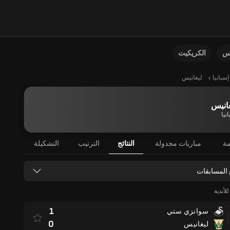
نس
الكريكيت
إسبانيا
ليغانيس
انيس
نيا
مة
مباريات مجدولة
النتائج
الترتيب
التشكيلة
 المسابقات
لأندية
1
سوانزي ستي
0
ليغانيس