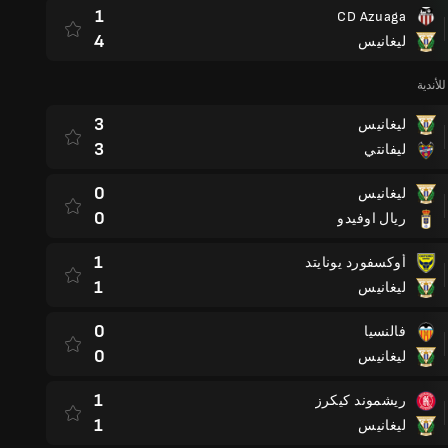
1
CD Azuaga
4
ليغانيس
لأندية
3
ليغانيس
3
ليفانتي
0
ليغانيس
0
ريال اوفيدو
1
أوكسفورد يونايتد
1
ليغانيس
0
فالنسيا
0
ليغانيس
1
ريشموند كيكرز
1
ليغانيس