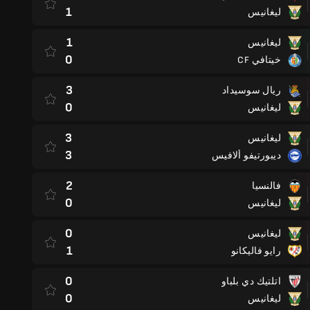
1
ليغانيس
1
ليغانيس
0
خيتافي CF
3
ريال سوسيداد
0
ليغانيس
3
ليغانيس
3
ديبورتيفو ألافيس
2
فالنسيا
0
ليغانيس
0
ليغانيس
1
رايو فاليكانو
0
اتلتيك دي بلباو
0
ليغانيس