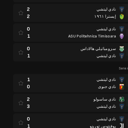
2
نادي ليتشي
2
إيسترا ١٩٦١
0
نادي ليتشي
1
ASU Politehnica Timisoara
0
سزومباثيلي هالاداس
1
نادي ليتشي
Serie
1
نادي ليتشي
0
نادي جنوى
2
نادي ساسولو
3
نادي ليتشي
0
نادي ليتشي
1
يوفنتوس تورينو