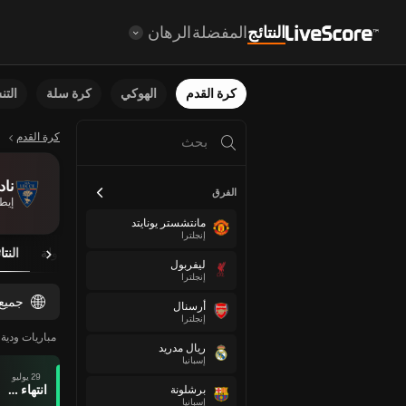
النتائج
المفضلة
الرهان
كرة القدم
الهوكي
كرة سلة
الت
كرة القدم
ناد
الفرق
إيطا
مانتشستر يونايتد
إنجلترا
نظرة عامة
مباريات مجدولة
النتا
ليفربول
إنجلترا
جميع
أرسنال
إنجلترا
مباريات ودية ل
ريال مدريد
إسبانيا
29 يوليو
انتهاء وقت المباراة
برشلونة
إسبانيا