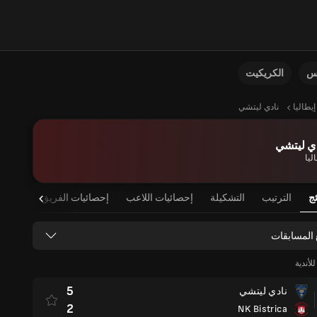
نس
الكريكيت
إيطاليا
نادي ليتشي
ي ليتشي
ليا
ئج
الترتيب
التشكيلة
إحصائيات اللاعب
إحصائيات الفريق
 المسابقات
لأندية
5
نادي ليتشي
2
NK Bistrica