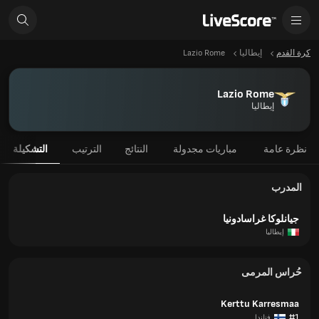
كرة القدم
إيطاليا
Lazio Rome
Lazio Rome
إيطاليا
نظرة عامة
مباريات مجدولة
النتائج
الترتيب
التشكيلة
المدرب
جيانلوكا غراسادونيا
إيطاليا
حُراس المرمى
Kerttu Karresmaa
#1
فنلندا