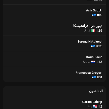
Asia Scotti
#19
ديورانتي، فرانشيسكا
#28
إيطاليا
Serena Natalucci
#39
Doris Bacic
#42
كرواتيا
Francesca Gregori
#91
المدافعون
Carina Baltrip
#2
بنما