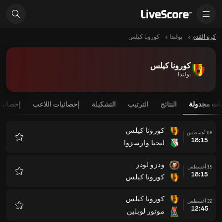
كرة القدم
بولندا
كورونا كيلس
كورونا كيلس
بولندا
يات مجدولة
النتائج
الترتيب
التشكيلة
إحصائيات اللاعب
إحصائيا
كورونا كيلس
08 أغسطس
18:15
ليجيا وارسزوا
المفضلة
ودزو لودز
15 أغسطس
18:15
كورونا كيلس
المفضلة
كورونا كيلس
22 أغسطس
12:45
موتور لوبلين
المفضلة