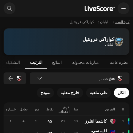
كرة القدم
اليابان
كوازاكي فرونتيل
كوازاكي فرونتيل
اليابان
نظرة عامة
مباريات مجدولة
النتائج
الترتيب
التشكيلة
J. League
الكل
على ملعبه
خارج معلبه
نموذج
فرق
#
الفريق
سا
نقاط
فوز
تعادل
خسارة
الأهداف
كاشيما انتلرز
45
1
4
13
20
18
1
اف. سي.