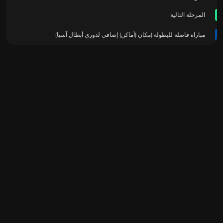
المرحلة التالية
مباراة فاصلة للبطولة (مكان (أماكن) إضافي لدوري أبطال آسيا)