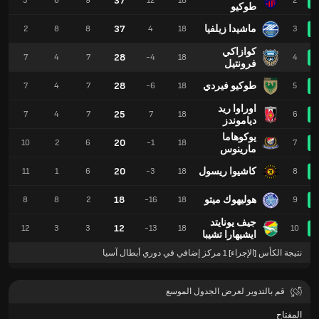
37
3
6
9
12
18
2
طوكيو
ماشيدا زيلفيا
37
2
8
8
4
18
3
كوازاكي
28
7
4
7
-4
18
4
فرونتيل
طوكيو فيردي
28
7
4
7
-6
18
5
اوراوا ريد
25
7
4
7
7
18
6
دياموندز
يوكوهاما
20
10
2
6
-1
18
7
مارينوس
كاشيوا ريسول
20
11
1
6
-3
18
8
هوليهوك ميتو
18
8
8
2
-16
18
9
جيف يونايتد
12
12
3
3
-13
18
10
ايشيهارا تشيبا
نتيجة الكأس [الإجراء] 1 مركز إضافي في دوري أبطال آسيا
قم بالتدوير لعرض الجدول الموسع
المفتاح