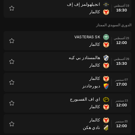
انجيلهولمز إف إف
19 أغسطس
16:30
كالمار
المفضلة
الدوري السويدي الممتاز
VASTERAS SK
23 أغسطس
12:00
كالمار
المفضلة
هالمستادز بي كيه
29 أغسطس
15:30
كالمار
المفضلة
كالمار
07 سبتمبر
17:00
ديورجادنز
المفضلة
اي اف الفسبورج
13 سبتمبر
12:00
كالمار
المفضلة
كالمار
20 سبتمبر
12:00
نادي هكن
المفضلة