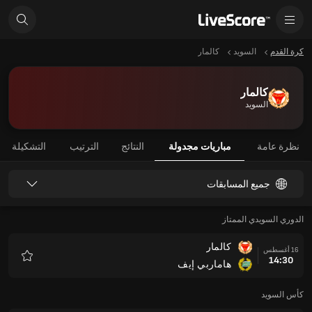
كرة القدم
السويد
كالمار
كالمار
السويد
نظرة عامة
مباريات مجدولة
النتائج
الترتيب
التشكيلة
جميع المسابقات
الدوري السويدي الممتاز
كالمار
16 أغسطس
14:30
هاماربي إيف
المفضلة
كأس السويد