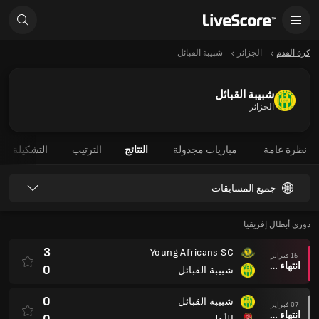
كرة القدم
الجزائر
شبيبة القبائل
شبيبة القبائل
الجزائر
نظرة عامة
مباريات مجدولة
النتائج
الترتيب
التشكيلة
جميع المسابقات
دوري أبطال إفريقيا
3
Young Africans SC
15 فبراير
انتهاء وقت المباراة
0
شبيبة القبائل
0
شبيبة القبائل
07 فبراير
انتهاء وقت المباراة