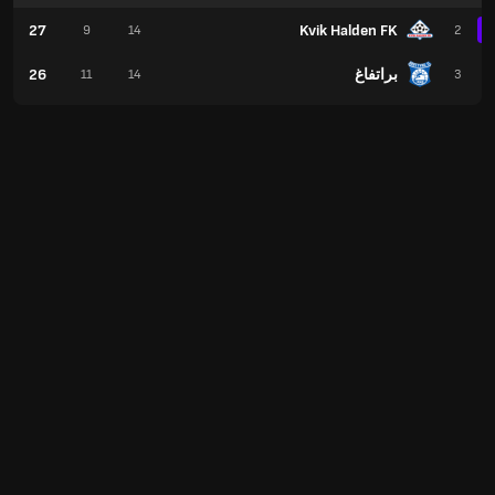
27
Kvik Halden FK
9
14
2
براتفاغ
26
11
14
3