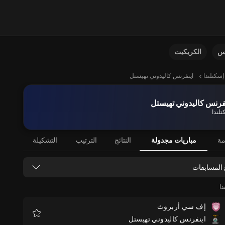
نس
الكريكيت
إسكتلندا
اينفرنس كاليدوني تهيستل
فرنس كاليدوني تهيستل
تلندا
مة
مباريات مجدولة
النتائج
الترتيب
التشكيلة
 المسابقات
دا
إف سي أربروث
اينفرنس كاليدوني تهيستل
المفضلة