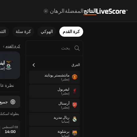
النتائج
المفضلة
الرهان
كرة القدم
الهوكي
كرة سلة
الت
كرة القدم
اين
الفرق
إسك
مانتشستر يونايتد
إنجلترا
نظرة عا
ليفربول
إنجلترا
جميع
أرسنال
إنجلترا
بطولة اسكتلن
ريال مدريد
إسبانيا
08 أغسطس
14:00
برشلونة
إسبانيا