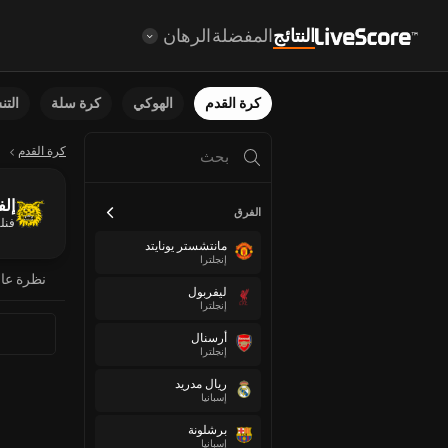
النتائج
المفضلة
الرهان
كرة القدم
الهوكي
كرة سلة
الت
كرة القدم
إلف
الفرق
فنلن
مانتشستر يونايتد
إنجلترا
نظرة عا
ليفربول
إنجلترا
أرسنال
إنجلترا
ريال مدريد
إسبانيا
برشلونة
إسبانيا