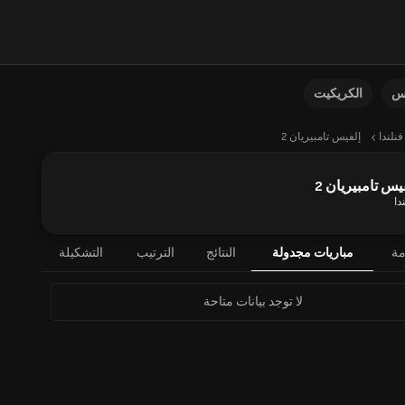
نس
الكريكيت
فنلندا
إلفيس تامبيريان 2
يس تامبيريان 2
دا
مة
مباريات مجدولة
النتائج
الترتيب
التشكيلة
لا توجد بيانات متاحة