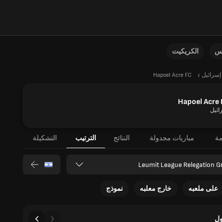
نس
الكريكيت
إسرائيل
Hapoel Acre FC
Hapoel Acre
ائيل
مة
مباريات مجدولة
النتائج
الترتيب
التشكيلة
Leumit League Relegation G
على ملعبه
خارج معلبه
نموذج
ل