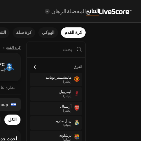
النتائج
المفضلة
الرهان
كرة القدم
الهوكي
كرة سلة
الت
كرة القدم
 FC
الفرق
إسر
مانتشستر يونايتد
إنجلترا
نظرة عا
ليفربول
إنجلترا
roup
أرسنال
إنجلترا
الكل
ريال مدريد
إسبانيا
برشلونة
أحدث جدو
إسبانيا