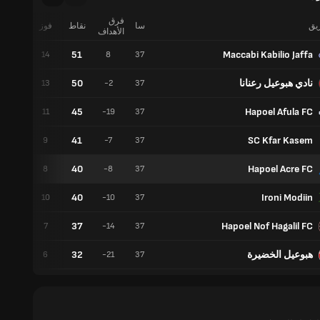
فرق
ريق
سا
نقاط
فوز
تعادل
الأهداف
51
Maccabi Kabilio Jaffa
9
14
8
37
نادي هبوعيل رعنانا
50
11
13
-2
37
45
Hapoel Afula FC
12
11
-19
37
41
SC Kfar Kasem
14
9
-7
37
40
Hapoel Acre FC
16
8
-8
37
40
Ironi Modiin
10
10
-10
37
37
Hapoel Nof Hagalil FC
16
7
-14
37
هبوعيل الخضيرة
32
14
6
-21
37