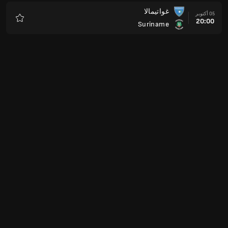
غواتيمالا
05 أكتوبر
20:00
Suriname
المفضلة