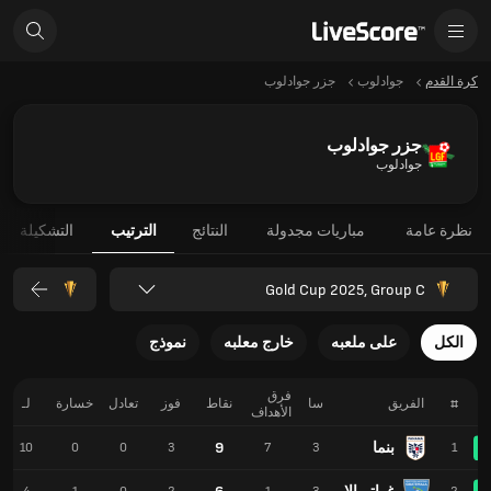
كرة القدم
جوادلوب
جزر جوادلوب
جزر جوادلوب
جوادلوب
نظرة عامة
مباريات مجدولة
النتائج
الترتيب
التشكيلة
Gold Cup 2025, Group C
الكل
على ملعبه
خارج معلبه
نموذج
فرق
#
الفريق
سا
نقاط
فوز
تعادل
خسارة
لـ
الأهداف
بنما
9
10
0
0
3
7
3
1