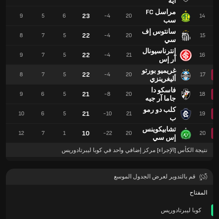
آيه
مراسل FC
23
3
9
5
6
-4
20
14
سب
سانتوس إف
22
9
8
7
5
-4
20
15
سي
إنترناسيونال
22
3
9
7
5
-4
21
16
آر إس
غريميو بورتو
22
2
8
7
5
-4
20
17
أليغرينزي
فاسكو دا
21
3
9
6
5
-8
20
18
جاما آر جيه
كلب دو رمو
21
4
10
6
5
-10
21
19
ب
تشابيكوينس
10
9
12
7
1
-22
20
20
إس سي
نتيجة الكأس [الإجراء] مركز إضافي واحد في كوبا ليبرتادوريس
قم بالتدوير لعرض الجدول الموسع
المفتاح
كوبا ليبرتادوريس