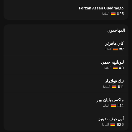
Forzan Assan Ouedraogo
#25
ألمانيا
المهاجمون
كاي هافرتز
#7
ألمانيا
ليويلنج، جيمي
#9
ألمانيا
نيك فولتماد
#11
ألمانيا
ماكسيميليان بيير
#14
ألمانيا
أون ديف ، دينيز
#26
ألمانيا