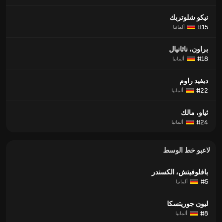
نيكو شلوتربك
#15
ألمانيا
براون، ناثانيال
#18
ألمانيا
ديفيد راوم
#22
ألمانيا
ثياو، مالك
#24
ألمانيا
لاعبو خط الوسط
بافلوفيتش، الكسندر
#5
ألمانيا
ليون جوريتسكا
#8
ألمانيا