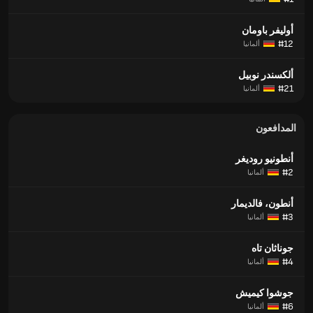
أوليفر باومان
#12
ألمانيا
ألكسندر نوبيل
#21
ألمانيا
المدافعون
أنطونيو روديغر
#2
ألمانيا
أنطون، فالديمار
#3
ألمانيا
جوناثان تاه
#4
ألمانيا
جوشوا كيميش
#6
ألمانيا