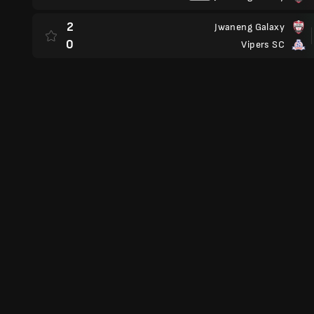
2
Jwaneng Galaxy
0
Vipers SC