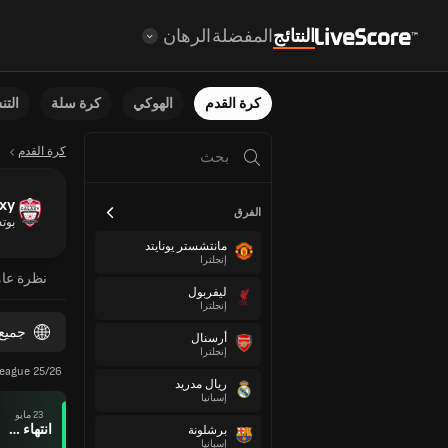
النتائج
المفضلة
الرهان
كرة القدم
الهوكي
كرة سلة
الت
كرة القدم
xy
الفرق
بوتس
مانتشستر يونايتد
إنجلترا
نظرة عا
ليفربول
إنجلترا
جميع
أرسنال
إنجلترا
League 25/26
ريال مدريد
إسبانيا
23 مايو
انتهاء وقت المباراة
برشلونة
إسبانيا