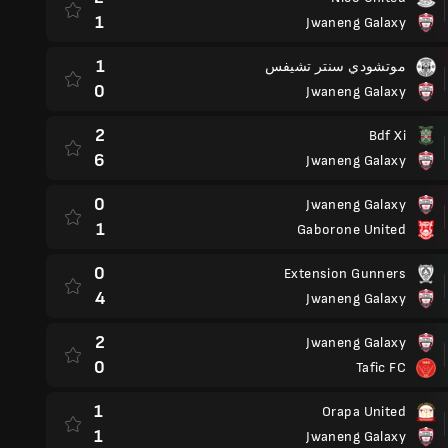
1
Jwaneng Galaxy
1
موتشودي سنتر تشيفس
0
Jwaneng Galaxy
2
Bdf Xi
6
Jwaneng Galaxy
0
Jwaneng Galaxy
1
Gaborone United
0
Extension Gunners
4
Jwaneng Galaxy
2
Jwaneng Galaxy
0
Tafic FC
1
Orapa United
1
Jwaneng Galaxy