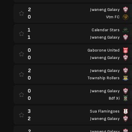
2
Jwaneng Galaxy
0
Vtm FC
1
Calendar Stars
1
Jwaneng Galaxy
0
Gaborone United
0
Jwaneng Galaxy
2
Jwaneng Galaxy
0
Township Rollers
0
Jwaneng Galaxy
0
Bdf Xi
3
Sua Flamingoes
2
Jwaneng Galaxy
2
Jwaneng Galaxy