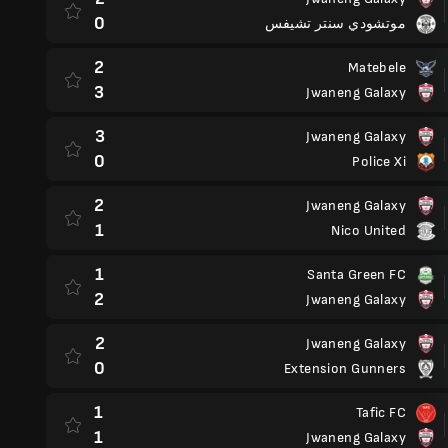
0
موتشودي سنتر تشيفس
2
Matebele
3
Jwaneng Galaxy
3
Jwaneng Galaxy
0
Police Xi
2
Jwaneng Galaxy
1
Nico United
1
Santa Green FC
2
Jwaneng Galaxy
2
Jwaneng Galaxy
0
Extension Gunners
1
Tafic FC
1
Jwaneng Galaxy