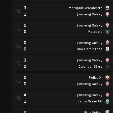
3
Morupule Wanderers
1
Jwaneng Galaxy
0
Jwaneng Galaxy
0
Matebele
0
Jwaneng Galaxy
0
Sua Flamingoes
3
Jwaneng Galaxy
2
Calendar Stars
0
Police Xi
0
Jwaneng Galaxy
4
Jwaneng Galaxy
1
Santa Green FC
2
Nico United