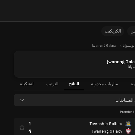
نس
الكريكيت
بوتسوانا
Jwaneng Galaxy
Jwaneng Gala
وانا
مة
مباريات مجدولة
النتائج
الترتيب
التشكيلة
 المسابقات
Premier 
1
Township Rollers
4
Jwaneng Galaxy