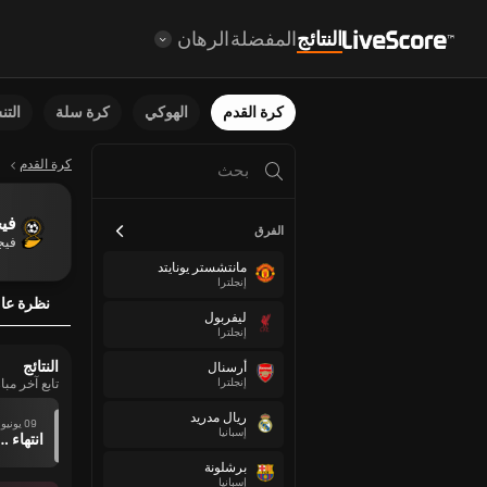
النتائج
المفضلة
الرهان
كرة القدم
الهوكي
كرة سلة
الت
كرة القدم
في
الفرق
فيج
مانتشستر يونايتد
إنجلترا
نظرة عا
ليفربول
إنجلترا
النتائج
أرسنال
إنجلترا
تابع آخر مب
ريال مدريد
09 يونيو
إسبانيا
انتهاء وقت ال
برشلونة
إسبانيا