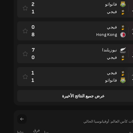
2
فانواتو
مباراة
1
فيجي
0
فيجي
مباراة
8
Hong Kong
7
نيوزيلندا
مباراة
0
فيجي
1
فيجي
مباراة
1
فانواتو
عرض جميع النتائج الأخيرة
 كأس العالم: أوقيانوسيا الحالي
فرق
ريق
سا
نقاط
فوز