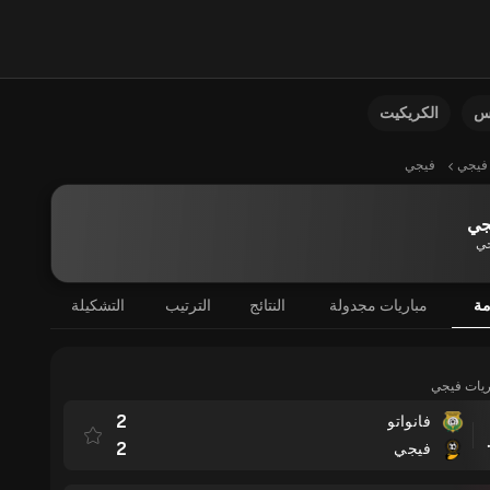
نس
الكريكيت
فيجي
فيجي
جي
ي
مة
مباريات مجدولة
النتائج
الترتيب
التشكيلة
اريات فيجي
2
فانواتو
مباراة
2
فيجي