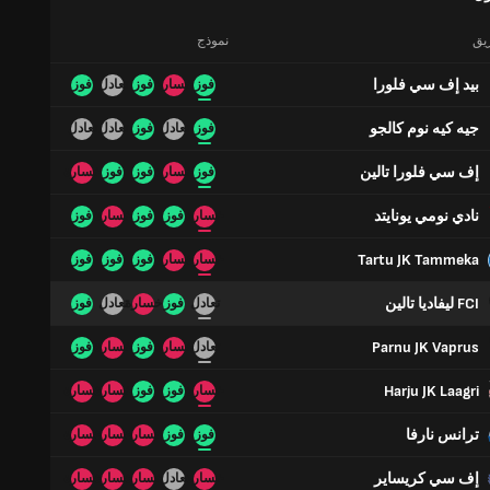
ريق
نموذج
بيد إف سي فلورا
فوز
خسارة
فوز
تعادل
فوز
جيه كيه نوم كالجو
فوز
تعادل
فوز
تعادل
تعادل
إف سي فلورا تالين
فوز
خسارة
فوز
فوز
خسارة
نادي نومي يونايتد
خسارة
فوز
فوز
خسارة
فوز
Tartu JK Tammeka
خسارة
خسارة
فوز
فوز
فوز
FCI ليفاديا تالين
تعادل
فوز
خسارة
تعادل
فوز
Parnu JK Vaprus
تعادل
خسارة
فوز
خسارة
فوز
Harju JK Laagri
خسارة
فوز
فوز
خسارة
خسارة
ترانس نارفا
فوز
فوز
خسارة
خسارة
خسارة
إف سي كريساير
خسارة
تعادل
خسارة
خسارة
خسارة