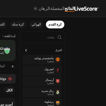
النتائج
المفضلة
الرهان
كرة القدم
الهوكي
كرة سلة
الت
كرة القدم
FCI ليفاديا 
الفرق
إستو
مانتشستر يونايتد
إنجلترا
نظرة عامة
مباريات مجدولة
النتا
ليفربول
إنجلترا
liiga
أرسنال
إنجلترا
الكل
ريال مدريد
إسبانيا
برشلونة
أحدث جدو
إسبانيا