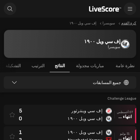
كرة القدم
سويسرا
إف سي ويل ١٩٠٠
إف سي ويل ١٩٠٠
سويسرا
نظرة عامة
مباريات مجدولة
النتائج
الترتيب
التشكيلة
جميع المسابقات
Challenge League
5
إف سي وينترثور
07 أغسطس
انتهاء وقت المباراة
0
إف سي ويل ١٩٠٠
1
إف سي ويل ١٩٠٠
31 يوليو
انتهاء وقت المباراة