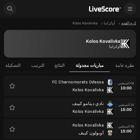
كرة القدم
أوكرانيا
Kolos Kovalivka
Kolos Kovalivka
أوكرانيا
نظرة عامة
مباريات مجدولة
النتائج
الترتيب
التشكيلة
FC Chernomorets Odessa
08 أغسطس
10:00
Kolos Kovalivka
المفضلة
نادي دينامو كييف
16 أغسطس
15:00
Kolos Kovalivka
المفضلة
Kolos Kovalivka
29 أغسطس
15:00
أوبولون كييف
المفضلة