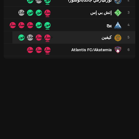
نورميارفي جالكابالوسورا
2
فوز
تعادل
فوز
إتش بي إس
3
خسارة
فوز
فوز
تعادل
پپج
4
فوز
فوز
خسارة
خسارة
خسارة
كيفين
5
خسارة
خسارة
تعادل
فوز
Atlantis FC/Akatemia
6
خسارة
خسارة
خسارة