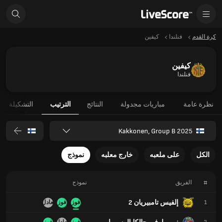
كرة القدم
فنلندا
كيفين
كيفين
فنلندا
نظرة عامة
مباريات مجدولة
النتائج
الترتيب
التشكيلة
Kakkonen, Group B 2025
الكل
على ملعبه
خارج معلبه
نموذج
#
الفريق
نموذج
إلفيس تامبيريان 2
1
فوز
فوز
تعادل