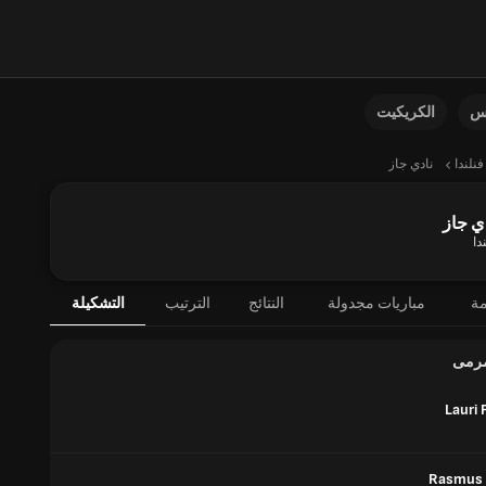
نس
الكريكيت
فنلندا
نادي جاز
ي جاز
دا
مة
مباريات مجدولة
النتائج
الترتيب
التشكيلة
مرمى
Lauri 
Rasmus 