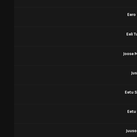
Eero 
Eeli 
Joose 
Jus
Eetu 
Eetu
Juuso