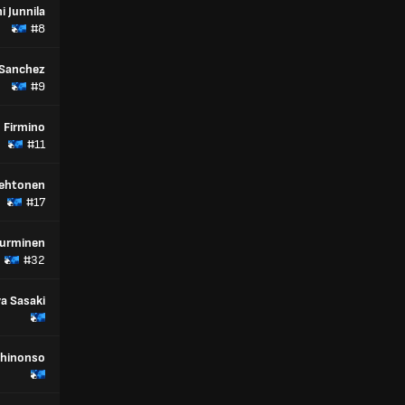
i Junnila
#8
 Sanchez
#9
 Firmino
#11
Lehtonen
#17
Nurminen
#32
a Sasaki
Chinonso