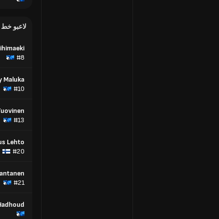
لاعبو خط
iihimaeki
#8
y Maluka
#10
Tuovinen
#13
us Lehto
#20
Rantanen
#21
Hadhoud