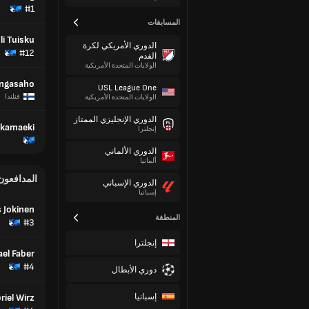
#1
المسابقات
li Tuisku
الدوري الأمريكي لكرة
#12
القدم
الولايات المتحدة الأمريكية
angasaho
USL League One
فنلندا
الولايات المتحدة الأمريكية
الدوري الإنجليزي الممتاز
kkamaeki
إنجلترا
الدوري الألماني
ألمانيا
المدافعون
الدوري الإسباني
إسبانيا
 Jokinen
المنطقة
#3
إنجلترا
el Faber
#4
دوري الأبطال
إسبانيا
riel Wirz