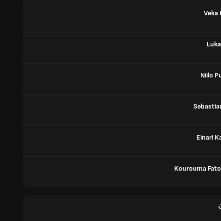
Veka
Luka
Niilo 
Sebastia
Einari K
Kourouma Fat