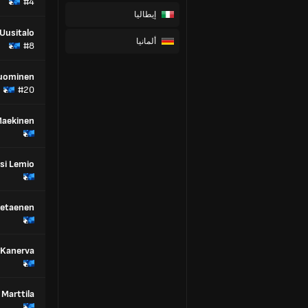
#4
إيطاليا
Uusitalo
ألمانيا
#8
Tuominen
#20
Maekinen
si Lemio
Setaenen
 Kanerva
 Marttila