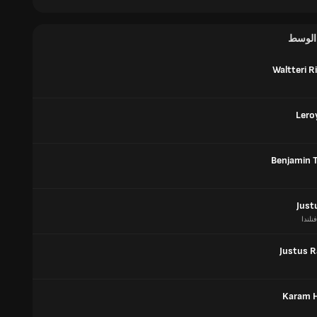
 الوسط
Waltteri R
Lero
Benjamin 
Just
فنلندا
Justus 
Karam 