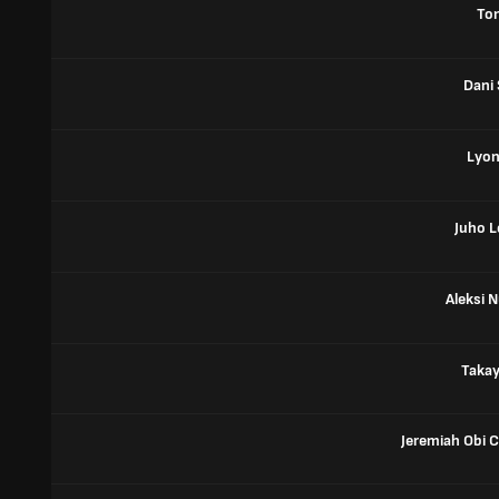
Ton
Dani
Lyon
Juho 
Aleksi 
Takay
Jeremiah Obi 