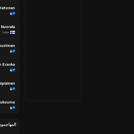
 Ketonen
 Nuorela
فنلندا
Puustinen
n Eranka
aipiainen
oukouma
المهاجمون