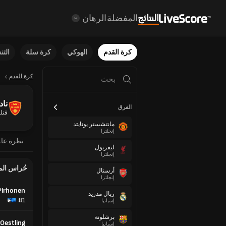
النتائج
المفضلة
الرهان
كرة القدم
الهوكي
كرة سلة
الت
كرة القدم
ناد
الفرق
فنلن
مانتشستر يونايتد
إنجلترا
نظرة عا
ليفربول
إنجلترا
حُراس ال
أرسنال
إنجلترا
Pirhonen
ريال مدريد
#1
إسبانيا
برشلونة
Oestling
إسبانيا