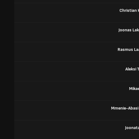
Christian 
Joonas La
Rasmus La
Aleksi 
Mikae
Mmenie-Abasi 
Joonat