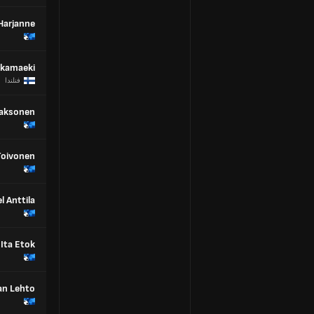
Harjanne
kkamaeki
فنلندا
aksonen
Toivonen
l Anttila
Ita Etok
an Lehto