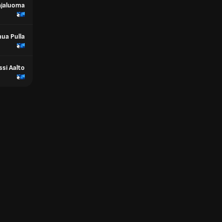
ajaluoma
hua Pulla
ssi Aalto