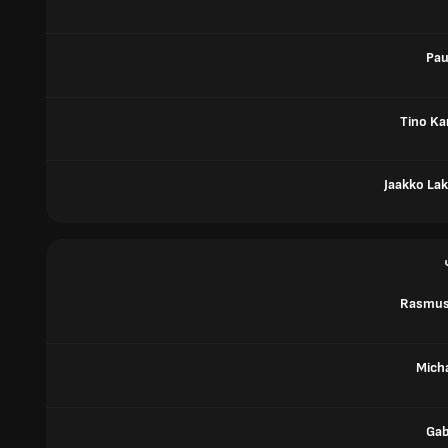
Pau
Tino K
Jaakko La
Rasmus
Micha
Gab