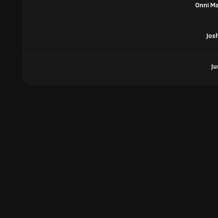
Onni M
Jos
Ju