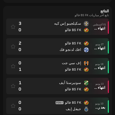
النتائج
تابع آخر مباريات BS FK فالو
3
سكيلجيبو إس كيه
01 أغسطس
انتهاء وقت المباراة
0
BS FK فالو
2
BS FK فالو
27 يونيو
انتهاء وقت المباراة
0
افك لدنجو فك
0
إف سي جت
18 يونيو
انتهاء وقت المباراة
1
BS FK فالو
1
سونيرستا آيف
13 يونيو
انتهاء وقت المباراة
0
BS FK فالو
0
BS FK فالو
10 يونيو
بعد ركلات الترجيح
0
جيفل إيف