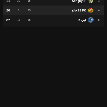
31
Aengby IF
10
15
3
BS FK فالو
28
8
15
4
تبي FK
27
11
15
5