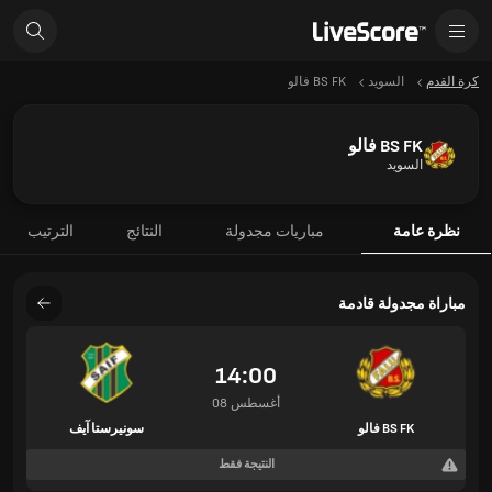
كرة القدم
السويد
BS FK فالو
BS FK فالو
السويد
نظرة عامة
مباريات مجدولة
النتائج
الترتيب
مباراة مجدولة قادمة
14:00
08 أغسطس
BS FK فالو
سونيرستا آيف
النتيجة فقط