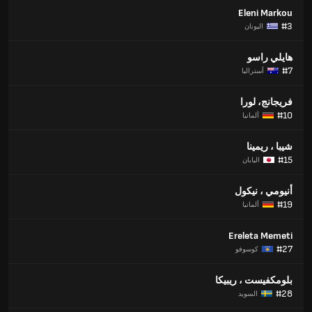
Eleni Markou
#3
اليونان
هايلي راسو
#7
أستراليا
فريجانج، لورا
#10
ألمانيا
شيبا ، ريمينا
#15
اليابان
أنيومي ، نيكول
#19
ألمانيا
Ereleta Memeti
#27
كوسوفو
بلومكفيست ، ريبيكا
#28
السويد