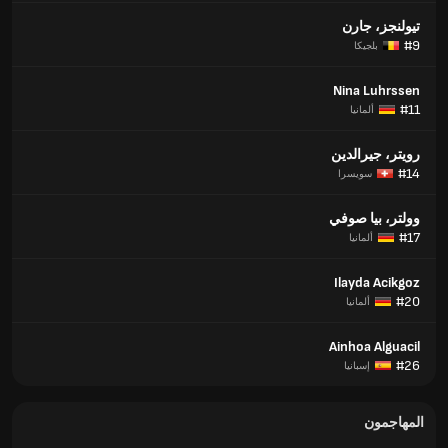
تيولنجز، جارن
#9
بلجيكا
Nina Luhrssen
#11
ألمانيا
رويتر، جيرالدين
#14
سويسرا
وولتر، بيا صوفي
#17
ألمانيا
Ilayda Acikgoz
#20
ألمانيا
Ainhoa Alguacil
#26
إسبانيا
المهاجمون