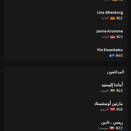
Lina Altenburg
#12
ألمانيا
Janne Krumme
#21
ألمانيا
Ylvi Eisenbeiss
#40
المدافعون
أماندا إليستيد
#13
السويد
مارتين أوستنستاد
#16
النرويج
ريسن ، نادين
#22
سويسرا