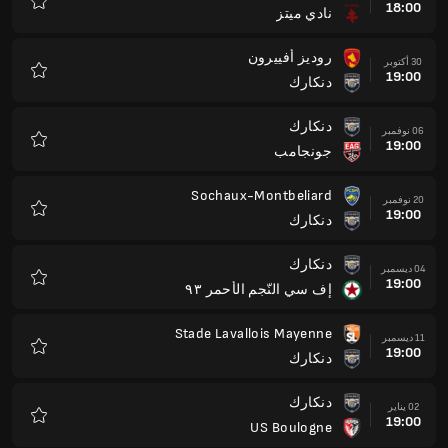
18:00
نادي ميتز
المفضلة
روديز أفييرون
30 أكتوبر
19:00
دنكارك
المفضلة
دنكارك
06 نوفمبر
19:00
جونجامب
المفضلة
Sochaux-Montbeliard
20 نوفمبر
19:00
دنكارك
المفضلة
دنكارك
04 ديسمبر
19:00
إف سي النّجم الأحمر ٩٣
المفضلة
Stade Lavallois Mayenne
11 ديسمبر
19:00
دنكارك
المفضلة
دنكارك
02 يناير
19:00
US Boulogne
المفضلة