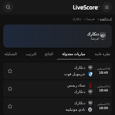
كرة القدم
فرنسا
دنكارك
دنكارك
فرنسا
نظرة عامة
مباريات مجدولة
النتائج
الترتيب
التشكيلة
دنكارك
08 أغسطس
18:45
جرينوبل فوت
المفضلة
ستاد ريمس
14 أغسطس
18:45
دنكارك
المفضلة
دنكارك
21 أغسطس
18:00
نادي مونبلييه
المفضلة