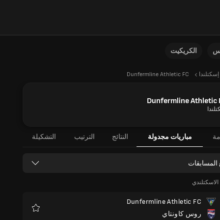
نس
الكريكيت
إسكتلندا
Dunfermline Athletic FC
Dunfermline Athletic
تلندا
مة
مباريات مجدولة
النتائج
الترتيب
التشكيلة
 المسابقات
الاسكتلندي
Dunfermline Athletic FC
روس كاونتاي
المفضلة