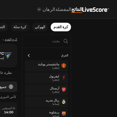
النتائج
المفضلة
الرهان
كرة القدم
الهوكي
كرة سلة
الت
كرة القدم
 FC
الفرق
إسك
مانتشستر يونايتد
إنجلترا
نظرة عا
ليفربول
إنجلترا
جميع
أرسنال
إنجلترا
كأس الدوري 
ريال مدريد
إسبانيا
15 أغسطس
14:00
برشلونة
إسبانيا