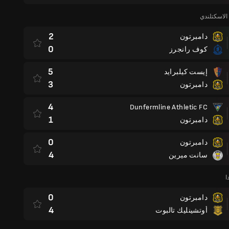
الاسكتلندي
2
دامبرتون
0
كوف رانجرز
5
إيست كيلبرايد
3
دامبرتون
4
Dunfermline Athletic FC
1
دامبرتون
0
دامبرتون
4
سانت ميرين
ا
0
دامبرتون
4
أوتشينليك تالبوت