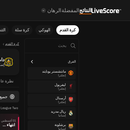
النتائج
المفضلة
الرهان
كرة القدم
الهوكي
كرة سلة
الت
كرة القدم
دام
الفرق
إسك
مانتشستر يونايتد
إنجلترا
نظرة عا
ليفربول
إنجلترا
جميع
أرسنال
إنجلترا
League Two
ريال مدريد
إسبانيا
01 أغسطس
انتهاء وقت المباراة
برشلونة
إسبانيا