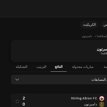
نس
الكريكيت
إسكتلندا
دامبرتون
برتون
تلندا
مة
مباريات مجدولة
النتائج
الترتيب
التشكيلة
 المسابقات
2
Stirling Albion FC
0
دامبرتون