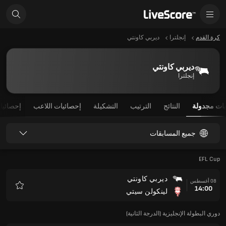
كرة القدم
إنجلترا
ديربي كاونتي
ديربي كاونتي
إنجلترا
يات مجدولة
النتائج
الترتيب
التشكيلة
إحصائيات اللاعب
إحصائيا
جميع المسابقات
EFL Cup
ديربي كاونتي
08 أغسطس
14:00
لينكولن سيتي
المفضلة
دوري البطولة الإنجليزية (الدرجة الثانية)