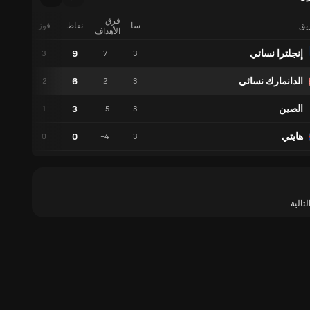
فرق
ريق
سا
نقاط
فوز
تعادل
الأهداف
إنجلترا نسائي
9
0
3
7
3
الدانمارك نسائي
6
0
2
2
3
الصين
3
0
1
-5
3
هايتي
0
0
0
-4
3
لتالية