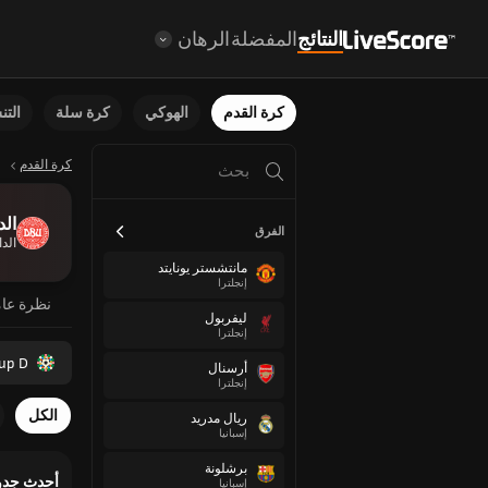
النتائج
المفضلة
الرهان
كرة القدم
الهوكي
كرة سلة
الت
كرة القدم
الد
الفرق
الد
مانتشستر يونايتد
إنجلترا
نظرة عا
ليفربول
إنجلترا
up D
أرسنال
إنجلترا
الكل
ريال مدريد
إسبانيا
برشلونة
أحدث جدو
إسبانيا