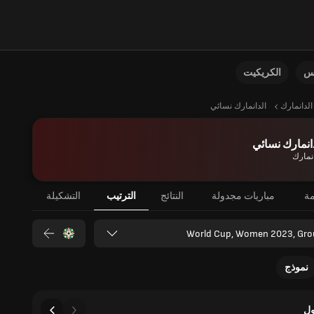
نس
الكريكيت
الدانمارك
الدانمارك نسائي
انمارك نسائي
انمارك
مة
مباريات مجدولة
النتائج
الترتيب
التشكيلة
World Cup, Women 2023, Gro
نموذج
ل