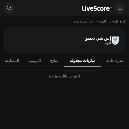
كرة القدم
الهند
إس سي ديمبو
إس سي ديمبو
الهند
نظرة عامة
مباريات مجدولة
النتائج
الترتيب
التشكيلة
لا توجد بيانات متاحة