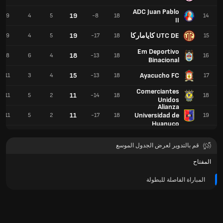
ADC Juan Pablo
19
9
4
5
-8
18
14
II
UTC DE كاياماركا
19
9
4
5
-17
18
15
Em Deportivo
18
8
6
4
-13
18
16
Binacional
15
Ayacucho FC
11
3
4
-13
18
17
Comerciantes
11
11
5
2
-14
18
18
Unidos
Alianza
11
Universidad de
11
5
2
-17
18
19
Huanuco
قم بالتدوير لعرض الجدول الموسع
المفتاح
المباراة الفاصلة للبطولة