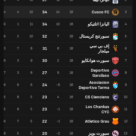
34
Cusco FC
4
4
10
14
18
3
اليانزا اتلتيكو
34
6
1
11
10
18
4
سبورتنج كريستال
32
6
2
10
7
18
5
إف بي سي
31
3
7
8
8
18
6
ميلجار
سبورت هوانكايو
30
6
3
9
2
18
7
Deportivo
27
7
3
8
9
18
8
Garcilaso
Asociacion
24
6
6
6
-6
18
9
Deportiva Tarma
23
CS Cienciano
5
8
5
4
18
10
Los Chankas
23
5
8
5
-1
18
11
CYC
22
Atletico Grau
6
7
5
-1
18
12
سبورت بويز
20
8
5
5
-2
18
13