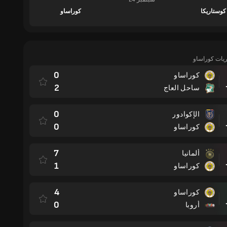
كوستاريكا
كوراساو
اريات كوراساو
0
كوراساو
مباراة
2
ساحل العاج
0
الإكوادور
مباراة
0
كوراساو
7
ألمانيا
مباراة
1
كوراساو
4
كوراساو
مباراة
0
أروبا