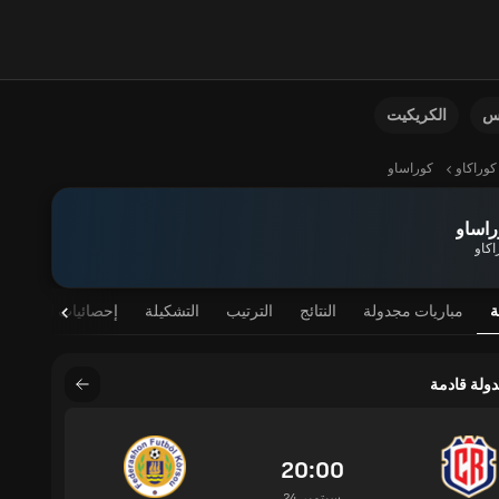
نس
الكريكيت
كوراكاو
كوراساو
راساو
اكاو
ة
مباريات مجدولة
النتائج
الترتيب
التشكيلة
إحصائيات اللاعب
دولة قادمة
20:00
24 سبتمبر