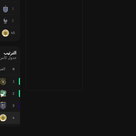
1
2
45
الترتيب
جدول كأس العالم 6
#
الف
1
2
3
4