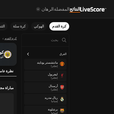
النتائج
المفضلة
الرهان
كرة القدم
الهوكي
كرة سلة
الت
كرة القدم
كو
الفرق
كور
مانتشستر يونايتد
إنجلترا
نظرة عام
ليفربول
إنجلترا
أرسنال
مباراة مج
إنجلترا
ريال مدريد
إسبانيا
برشلونة
إسبانيا