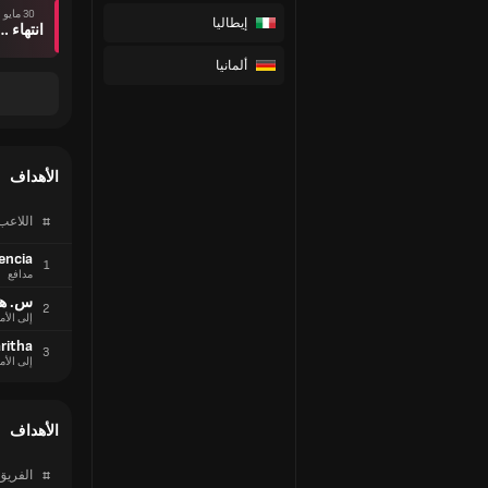
30 مايو
إيطاليا
انتهاء وقت ال
ألمانيا
الأهداف
#
اللاعب
encia
1
مدافع
س. ها
2
إلى الأم
aritha
3
إلى الأم
الأهداف
#
الفريق