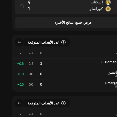
4
إسكتلندا
مباراة
1
كوراساو
عرض جميع النتائج الأخيرة
عدد الأهداف المتوقعة
G
عدد
+/-
الأهداف
المتوقعة
L. Comen
1
+0.8
0.2
نسين
0
+0.0
0.0
ام
J. Marg
0
+0.0
0.0
ام
عدد الأهداف المتوقعة
G
عدد
+/-