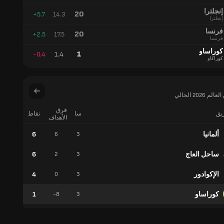
الأهداف
المتوقعة
إنجلترا
20
+5.7
14.3
إنجلترا
فرنسا
20
+2.5
17.5
فرنسا
كوراساو
1
-0.4
1.4
كوراكاو
202 الحالي
فرق
ريق
سا
نقاط
فوز
الأهداف
ألمانيا
6
2
6
3
ساحل العاج
6
2
2
3
الإكوادور
4
1
0
3
كوراساو
1
0
-8
3