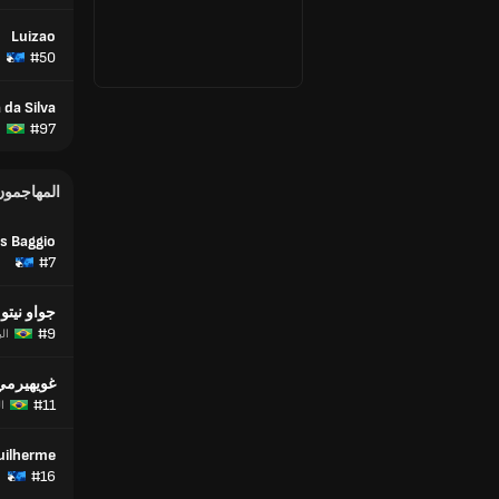
Luizao
#50
 da Silva
#97
ا
المهاجمون
s Baggio
#7
جواو نيتو
#9
ال
غويهيرمي 
#11
ا
uilherme
#16