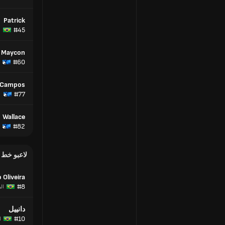
Patrick
#45
ا
Maycon
#60
 Campos
#77
Wallace
#82
لاعبو خط
 Oliveira
#8
ال
دانييل
#10
ا