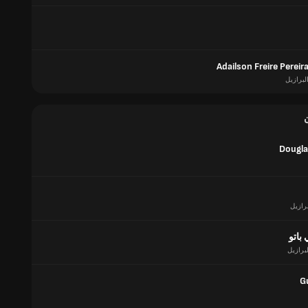
Adailson Freire Pereira
لبرازيل
Dougla
برازيل
باتو
لبرازيل
G