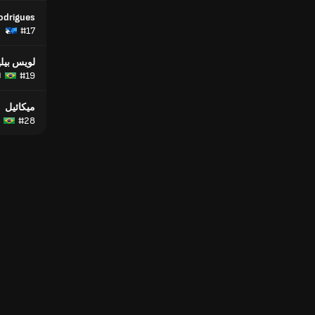
odrigues
#17
لويس بيل
#19
ا
ميكائيل
#28