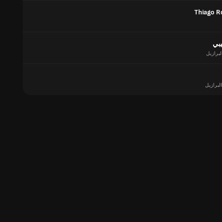
Thiago R
يبي
لبرازيل
البرازيل