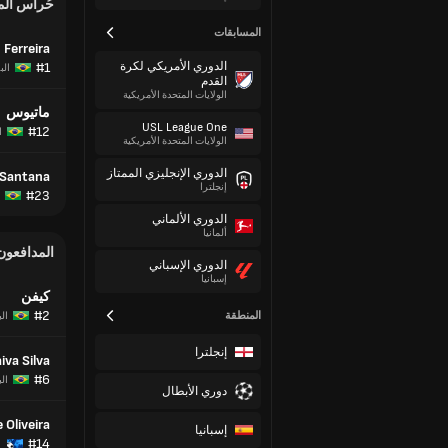
حُراس ال
المسابقات
 Ferreira
الدوري الأمريكي لكرة
#1
الب
القدم
الولايات المتحدة الأمريكية
ماتيوس
USL League One
#12
ا
الولايات المتحدة الأمريكية
الدوري الإنجليزي الممتاز
 Santana
إنجلترا
#23
الدوري الألماني
ألمانيا
المدافعون
الدوري الإسباني
إسبانيا
كيفن
#2
المنطقة
ال
إنجلترا
iva Silva
#6
ال
دوري الأبطال
 Oliveira
إسبانيا
#14