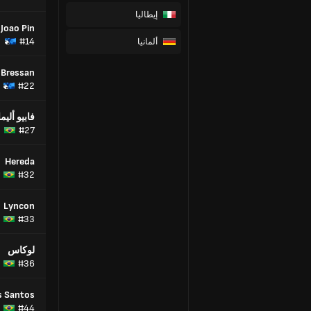
إيطاليا
Joao Pin
#14
ألمانيا
 Bressan
#22
فابيو أليم
#27
ا
Hereda
#32
Lyncon
#33
لوكاس
#36
s Santos
#44