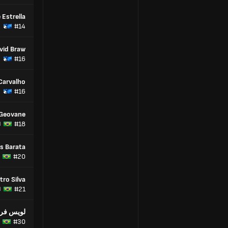
 Estrella
#14
vid Braw
#16
Carvalho
#16
Geovane
#18
ا
us Barata
#20
ro Silva
#21
ا
لويس فرن
#30