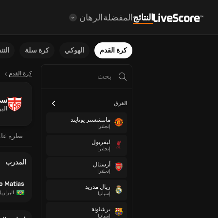
النتائج
المفضلة
الرهان
كرة القدم
الهوكي
كرة سلة
الت
كرة القدم
سي
الفرق
البر
مانتشستر يونايتد
إنجلترا
نظرة عا
ليفربول
إنجلترا
المدرب
أرسنال
إنجلترا
o Matias
ريال مدريد
البرازي
إسبانيا
برشلونة
إسبانيا