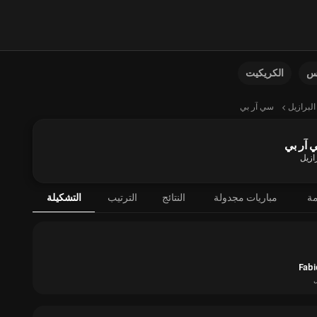
نس
الكريكيت
البرازيل
سي آر بي
 آر بي
ازيل
مة
مباريات مجدولة
النتائج
الترتيب
التشكيلة
Fabi
ل