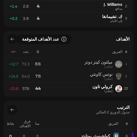
كرولي تاون
44
-13.6
57.6
22
إنجلترا
الترتيب
جدول الدوري 2 الحالي
فرق
#
الفريق
سا
نقاط
الأهداف
كولشيستر يونايتد
0
0
0
6
كرولي تاون
0
0
0
7
كرو الكسندرا
0
0
0
8