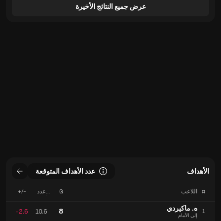
عرض جميع النتائج الأخيرة
الأهداف
عدد الأهداف المتوقعة
#
اللاعب
G
عدد
+/-
الأهداف
المتوقعة
ه. ماكيردي
8
-2.6
10.6
1
إلى الأمام
J. Williams
4
+1.4
2.6
2
مدافع
ك. تشيمانغا
4
+0.2
3.8
3
إلى الأمام
الأهداف
عدد الأهداف المتوقعة
#
الفريق
G
عدد
+/-
الأهداف
المتوقعة
ميلتون كينز دونز
86
+12.7
73.3
1
إنجلترا
نوتس كاونتي
78
+14.0
64.0
2
إنجلترا