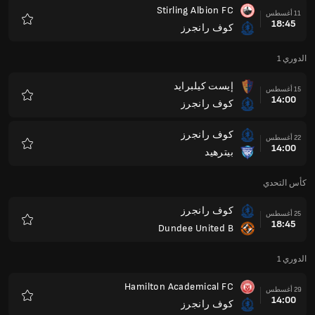
Stirling Albion FC
11 أغسطس
18:45
كوف رانجرز
المفضلة
الدوري 1
إيست كيلبرايد
15 أغسطس
14:00
كوف رانجرز
المفضلة
كوف رانجرز
22 أغسطس
14:00
بيترهيد
المفضلة
كأس التحدي
كوف رانجرز
25 أغسطس
18:45
Dundee United B
المفضلة
الدوري 1
Hamilton Academical FC
29 أغسطس
14:00
كوف رانجرز
المفضلة