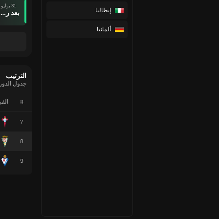
31 يوليو
إيطاليا
بعد ركلات الترجيح
ألمانيا
الترتيب
جدول الدوري ال
#
الف
7
8
9