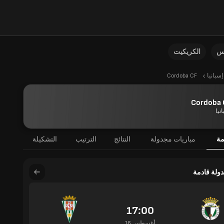
نس
الكريكيت
إسبانيا
Cordoba CF
Cordoba 
نيا
مة
مباريات مجدولة
النتائج
الترتيب
التشكيلة
دولة قادمة
17:00
16 أغسطس