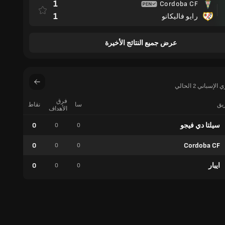
1
Cordoba CF
1
رايو فاليكانو
عرض جميع النتائج الأخيرة
إسباني 2 الحالي
فرق
ريق
سا
نقاط
فوز
الأهداف
سيلتا دي فيجو
0
0
0
0
0
Cordoba CF
0
0
0
ايبار
0
0
0
0