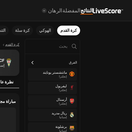
النتائج
المفضلة
الرهان
كرة القدم
الهوكي
كرة سلة
الت
كرة القدم
CF
الفرق
إسبا
مانتشستر يونايتد
إنجلترا
نظرة عا
ليفربول
إنجلترا
أرسنال
مباراة مج
إنجلترا
ريال مدريد
إسبانيا
برشلونة
إسبانيا