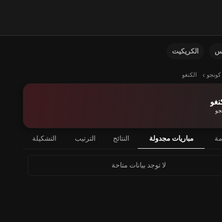
نس
الكريكيت
كونجو
الكنغو
نغو
جو
مة
مباريات مجدولة
النتائج
الترتيب
التشكيلة
لا توجد بيانات متاحة