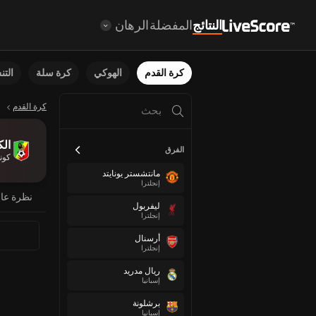
النتائج
المفضلة
الرهان
كرة القدم
الهوكي
كرة سلة
الت
كرة القدم
الك
الفرق
كون
مانتشستر يونايتد
إنجلترا
نظرة عا
ليفربول
إنجلترا
أرسنال
إنجلترا
ريال مدريد
إسبانيا
برشلونة
إسبانيا