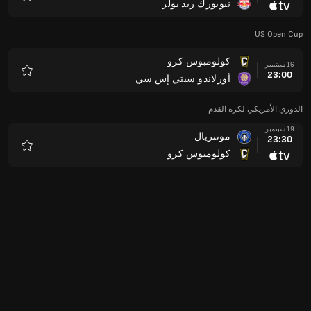
نيويورك ريد بولز
المفضلة
US Open Cup
كولومبوس كرو
16 سبتمبر
23:00
أورلاندو سيتي إس سي
المفضلة
الدوري الأمريكي لكرة القدم
19 سبتمبر
مونتريال
23:30
كولومبوس كرو
المفضلة