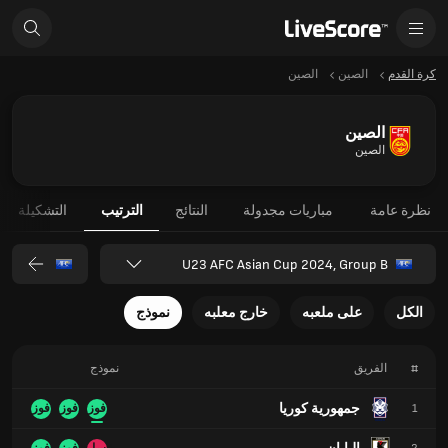
كرة القدم
الصين
الصين
الصين
الصين
نظرة عامة
مباريات مجدولة
النتائج
الترتيب
التشكيلة
U23 AFC Asian Cup 2024, Group B
الكل
على ملعبه
خارج معلبه
نموذج
#
الفريق
نموذج
جمهورية كوريا
1
فوز
فوز
فوز