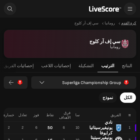
كرة القدم
رومانيا
سي إف آر كلوج
سي إف آر كلوج
رومانيا
النتائج
الترتيب
التشكيلة
إحصائيات اللاعب
إحصائيات الفريق
Superliga Championship Group
الكل
نموذج
فرق
#
الفريق
سا
نقاط
فوز
تعادل
خسارة
الأهداف
نادي
يونيفيرسيتاتيا
50
2
2
6
6
10
1
كرايوفا
يونيفيرسيتيتا