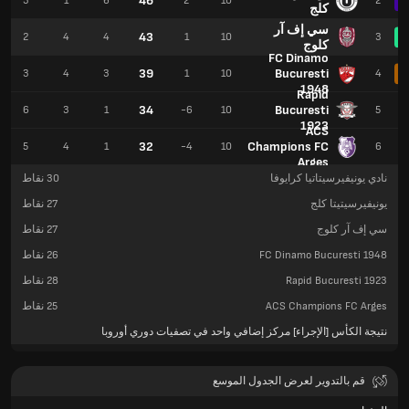
46
3
1
6
2
10
2
كلج
سي إف آر
43
2
4
4
1
10
3
كلوج
FC Dinamo
39
Bucuresti
3
4
3
1
10
4
1948
Rapid
34
Bucuresti
6
3
1
-6
10
5
1923
ACS
32
Champions FC
5
4
1
-4
10
6
Arges
نادي يونيفيرسيتاتيا كرايوفا
30
نقاط
يونيفيرسيتيتا كلج
27
نقاط
سي إف آر كلوج
27
نقاط
FC Dinamo Bucuresti 1948
26
نقاط
Rapid Bucuresti 1923
28
نقاط
ACS Champions FC Arges
25
نقاط
نتيجة الكأس [الإجراء] مركز إضافي واحد في تصفيات دوري أوروبا
قم بالتدوير لعرض الجدول الموسع